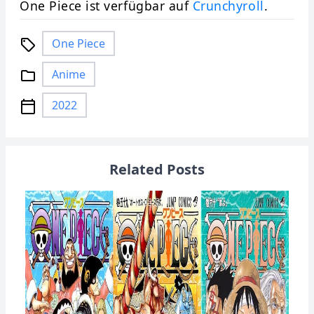
One Piece ist verfügbar auf
Crunchyroll
.
One Piece
local_offer
Anime
folder
2022
calendar_today
Related Posts