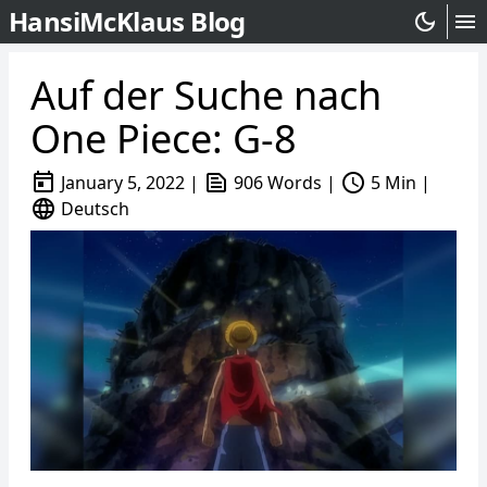
HansiMcKlaus Blog
dark_mode
menu
Auf der Suche nach
One Piece: G-8
today
text_snippet
schedule
January 5, 2022
|
906 Words
|
5 Min
|
language
Deutsch